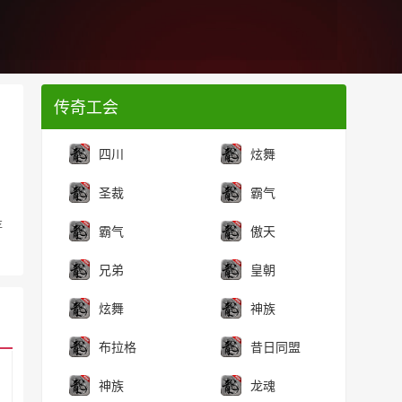
传奇工会
四川
炫舞
圣裁
霸气
存
霸气
傲天
兄弟
皇朝
炫舞
神族
布拉格
昔日同盟
神族
龙魂