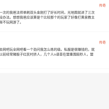
传奇
一次的我爸法师单刷双头金刚打了好长时间，光地图就进了三次
没办法。想想我爸应该算是个比较那个的玩家了好像打黄泉教主
渐不玩网游了。
传奇
去网吧玩全网吧看一个劲问我怎么练的级。私服是很赚钱的，就
以前经常赌骰子红民村挤人，几个人is语音在盟重围殴秒人，盟