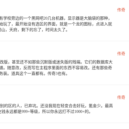
传奇
有学校旁边的一个黑网吧20几台机器，显示器是大脑袋的那种，
始玩了，最开始没有选区的界面，就是一个龙的图标，点进入就
蜀山，天府，剩下的忘了，时间太久了。
传奇
左右的魔改版，甚至还不如那些沉默版或迷失版的残端。它们的数据库大
谱。随意改，反而写在主程序里面的东西不容易改。还有那些奇
务装。道具这个一直都有。传奇3也有。
传奇
不过别的区的人，已弃坑。还没我现在轻变合击好玩，氪金少。最高
不充钱永远都是999+等级，所以你永远打不过1000+的。