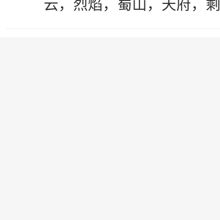
云，烈焰，蜀山，天府，